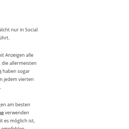
icht nur in Social
ührt.
it Anzeigen alle
 die allermeisten
n
haben sogar
in jedem vierten
.
ngen am besten
ne
verwenden
t es möglich ist,
n empfehlen