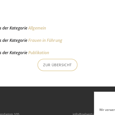
us der Kategorie
Allgemein
us der Kategorie
Frauen in Führung
us der Kategorie
Publikation
ZUR ÜBERSICHT
Wir verwen
tendamm 105
ni
es@of
tseal
ed.su