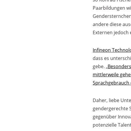
Paarbildungen wi
Gendersternchen
andere diese aus
Externen jedoch e
Infineon Technol
dass es untersch
gebe. „
Besonders
mittlerweile geh
Sprachgebrauch 
Daher, liebe Unt
gendergerechte S
gegenüber Innova
potenzielle Talen