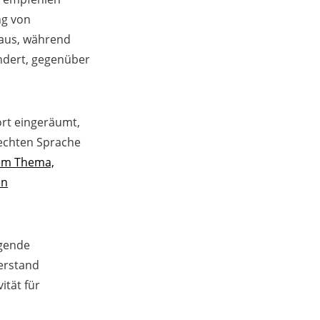
ng von
aus, während
ndert, gegenüber
ort eingeräumt,
rechten Sprache
dem Thema,
en
ngende
erstand
ität für