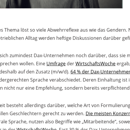
s Thema löst so viele Abwehrreflexe aus wie das Gendern. N
trieblichen Alltag werden heftige Diskussionen darüber gef
nd sich zumindest Dax-Unternehmen noch darüber, dass sie m
prechen wollen. Eine
Umfrage
der
WirtschaftsWoche
ergab,
deshalb auf den Zusatz (m/w/d).
64 % der Dax-Unternehme
ndergerechten Sprache verabschiedet. Deren Einhaltung ist 
nicht nur eine Empfehlung, sondern bereits verpflichtend
it besteht allerdings darüber, welche Art von Formulieru
 allen Geschlechtern gerecht zu werden.
Die meisten Konzer
rale Sprache, nutzen also Begriffe wie „Mitarbeitende“, sowei
r in der
WirtschaftsWoche
. Fast 30 % der Dax-Unternehme