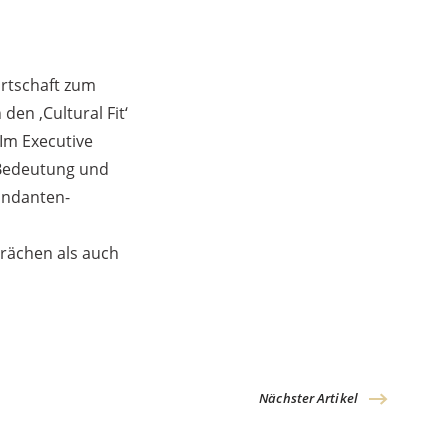
irtschaft zum
en ‚Cultural Fit‘
 Im Executive
r Bedeutung und
andanten-
prächen als auch
Nächster Artikel