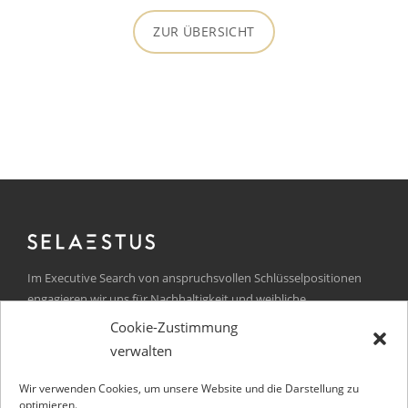
ZUR ÜBERSICHT
Im Executive Search von anspruchsvollen Schlüsselpositionen
engagieren wir uns für Nachhaltigkeit und weibliche
Führungskräfte.
Cookie-Zustimmung
verwalten
Kurfürstendamm 105
D-10711 Berlin
Wir verwenden Cookies, um unsere Website und die Darstellung zu
Germany
optimieren.