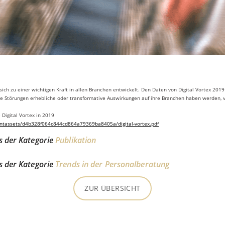
 sich zu einer wichtigen Kraft in allen Branchen entwickelt. Den Daten von Digital Vortex 201
ale Störungen erhebliche oder transformative Auswirkungen auf ihre Branchen haben werden, 
 Digital Vortex in 2019
entassets/d4b328f064c844cd864a79369ba8405a/digital-vortex.pdf
us der Kategorie
Publikation
us der Kategorie
Trends in der Personalberatung
ZUR ÜBERSICHT