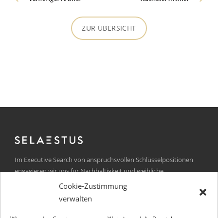
ZUR ÜBERSICHT
Im Executive Search von anspruchsvollen Schlüsselpositionen
engagieren wir uns für Nachhaltigkeit und weibliche
Führungskräfte.
Cookie-Zustimmung
Kurfürstendamm 105
verwalten
D-10711 Berlin