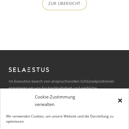
ZUR ÜBERSICHT
Im Executive Search von anspruchsvollen Schlüsselpositionen
engagieren wir uns für Nachhaltigkeit und weibliche
Führungskräfte.
Cookie-Zustimmung
Kurfürstendamm 105
verwalten
D-10711 Berlin
Wir verwenden Cookies, um unsere Website und die Darstellung zu
Germany
optimieren.
ni
es@of
tseal
ed.su