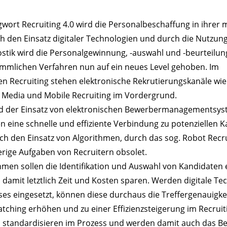
wort Recruiting 4.0 wird die Personalbeschaffung in ihre
h den Einsatz digitaler Technologien und durch die Nutzung
nostik wird die Personalgewinnung, -auswahl und -beurteilu
mlichen Verfahren nun auf ein neues Level gehoben. Im
en Recruiting stehen elektronische Rekrutierungskanäle wie
l Media und Mobile Recruiting im Vordergrund.
nd der Einsatz von elektronischen Bewerbermanagementsys
n eine schnelle und effiziente Verbindung zu potenziellen 
rch den Einsatz von Algorithmen, durch das sog. Robot Recr
ige Aufgaben von Recruitern obsolet.
hmen sollen die Identifikation und Auswahl von Kandidaten 
damit letztlich Zeit und Kosten sparen. Werden digitale Te
ses eingesetzt, können diese durchaus die Treffergenauigke
ching erhöhen und zu einer Effizienzsteigerung im Recruiti
 standardisieren im Prozess und werden damit auch das Be