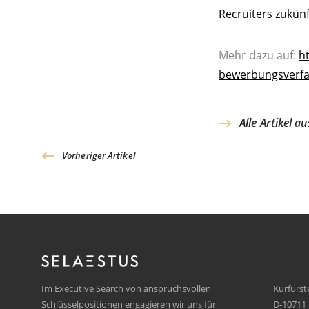
Recruiters zukünf
Mehr dazu auf:
ht
bewerbungsverf
Alle Artikel a
Vorheriger Artikel
Im Executive Search von anspruchsvollen
Kurfürs
Schlüsselpositionen engagieren wir uns für
D-10711 