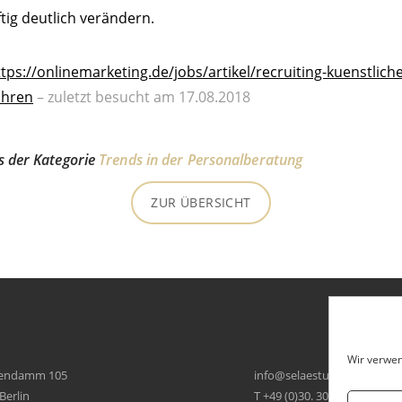
tig deutlich verändern.
tps://onlinemarketing.de/jobs/artikel/recruiting-kuenstliche-
ahren
– zuletzt besucht am 17.08.2018
us der Kategorie
Trends in der Personalberatung
ZUR ÜBERSICHT
Wir verwen
tendamm 105
ni
es@of
tseal
ed.su
Berlin
T +49 (0)30. 30 10 45 3-0