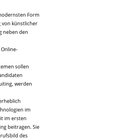
r modernsten Form
 von künstlicher
ng neben den
 Online-
temen sollen
Kandidaten
uiting, werden
erheblich
chnologien im
it im ersten
ng beitragen. Sie
rufsbild des