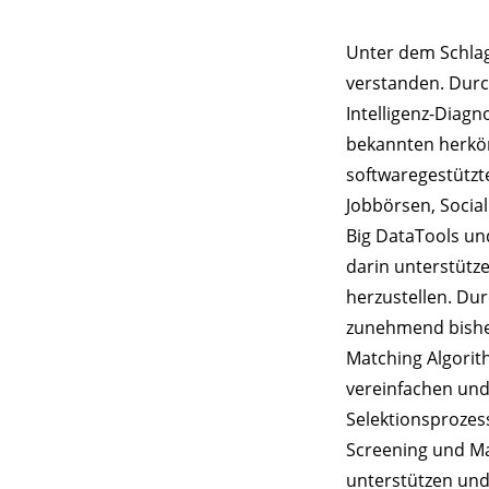
Unter dem Schlag
verstanden. Durc
Intelligenz-Diag
bekannten herköm
softwaregestützt
Jobbörsen, Socia
Big DataTools u
darin unterstütze
herzustellen. Du
zunehmend bisher
Matching Algorit
vereinfachen und 
Selektionsprozes
Screening und Mat
unterstützen und