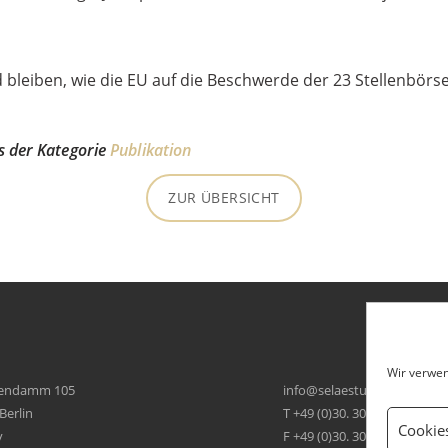
 bleiben, wie die EU auf die Beschwerde der 23 Stellenbörse
us der Kategorie
Publikation
ZUR ÜBERSICHT
Wir verwen
tendamm 105
ni
es@of
tseal
ed.su
Berlin
T +49 (0)30. 30 10 45 3-0
Cookie
y
F +49 (0)30. 30 10 45 3-29