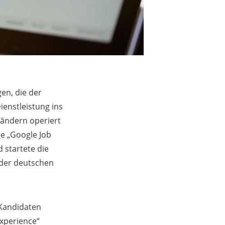
en, die der
enstleistung ins
Ländern operiert
ie „Google Job
 startete die
g der deutschen
 Kandidaten
Experience“