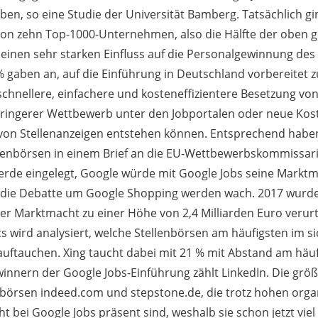
n, so eine Studie der Universität Bamberg. Tatsächlich g
i von zehn Top-1000-Unternehmen, also die Hälfte der oben
 einen sehr starken Einfluss auf die Personalgewinnung d
% gaben an, auf die Einführung in Deutschland vorbereitet z
chnellere, einfachere und kosteneffizientere Besetzung von
geringerer Wettbewerb unter den Jobportalen oder neue Koste
 von Stellenanzeigen entstehen können. Entsprechend habe
lenbörsen in einem Brief an die EU-Wettbewerbskommissar
rde eingelegt, Google würde mit Google Jobs seine Markt
 die Debatte um Google Shopping werden wach. 2017 wurd
r Marktmacht zu einer Höhe von 2,4 Milliarden Euro verurtei
s wird analysiert, welche Stellenbörsen am häufigsten im s
auftauchen. Xing taucht dabei mit 21 % mit Abstand am häuf
innern der Google Jobs-Einführung zählt LinkedIn. Die größt
enbörsen indeed.com und stepstone.de, die trotz hohen org
ht bei Google Jobs präsent sind, weshalb sie schon jetzt viel 