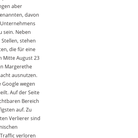
ingen aber
 genannten, davon
es Unternehmens
u sein. Neben
 Stellen, stehen
n, die für eine
n Mitte August 23
in Margerethe
macht ausnutzen.
e Google wegen
lt. Auf der Seite
ichtbaren Bereich
igsten auf. Zu
en Verlierer sind
anischen
Traffic verloren