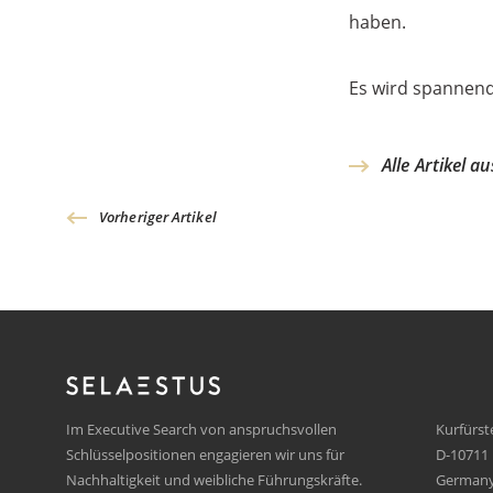
haben.
Es wird spannend
Alle Artikel a
Vorheriger Artikel
Im Executive Search von anspruchsvollen
Kurfürs
Schlüsselpositionen engagieren wir uns für
D-10711 
Nachhaltigkeit und weibliche Führungskräfte.
German